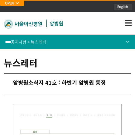
주메뉴 바로가기
본문 바로가기
☰
암병원
공지사항 > 뉴스레터
재단소개
새소식
뉴스레터
암병원장 인사말
뉴스레터
암병원소식지 41호 : 하반기 암병원 동정
연혁
공지사항
암분야 의료질 평가
진료 및 치료