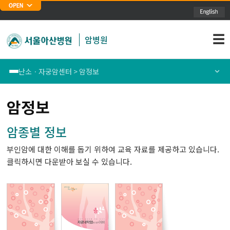
주메뉴 바로가기
본문 바로가기
☰
암병원
난소ㆍ자궁암센터 > 암정보
폐암센터
센터소개
암정보
위암센터
의료진소개
암종별 정보
부인암에 대한 이해를 돕기 위하여 교육 자료를 제공하고 있습니다.
식도암센터
암정보
클릭하시면 다운받아 보실 수 있습니다.
대장암센터
유방암센터
간암센터