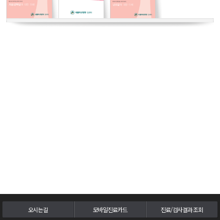
두경부암센터
난소ㆍ자궁암센터
담도ㆍ췌장암센터
비뇨기암센터
혈액암ㆍ골수이식센터
육종ㆍ희귀암센터
뇌종양센터
피부암센터
오시는길
모바일진료카드
진료/검사결과 조회