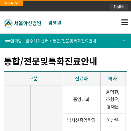
주메뉴 바로가기
본문 바로가기
☰
암병원
혈액암ㆍ골수이식센터 > 통합/전문및특화진료안내
폐암센터
센터소개
통합/전문및특화진료안내
위암센터
의료진소개
구분
진료과
의사
식도암센터
통합/전문및특화진료안내
윤덕현,
종양내과
조형우,
대장암센터
암정보
형재원
유방암센터
방사선종양학과
이상욱
간암센터