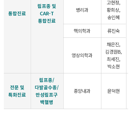
고현정,
림프종 및
병리과
황희상,
통합진료
CAR-T
두경부암센터
송인혜
통합진료
난소ㆍ자궁암센터
핵의학과
류진숙
담도ㆍ췌장암센터
채은진,
김경원B,
영상의학과
최세진,
비뇨기암센터
박소현
혈액암ㆍ골수이식센터
림프종/
전문 및
다발골수종/
육종ㆍ희귀암센터
종양내과
윤덕현
특화진료
만성림프구
백혈병
뇌종양센터
피부암센터