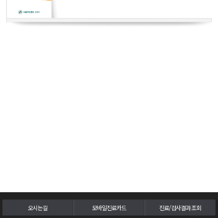
두경부암센터
난소ㆍ자궁암센터
담도ㆍ췌장암센터
비뇨기암센터
혈액암ㆍ골수이식센터
육종ㆍ희귀암센터
뇌종양센터
피부암센터
오시는길
모바일진료카드
진료/검사결과 조회