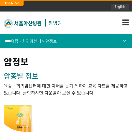
주메뉴 바로가기
본문 바로가기
☰
암병원
육종ㆍ희귀암센터 > 암정보
폐암센터
센터소개
암정보
위암센터
의료진소개
암종별 정보
육종ㆍ희귀암센터에 대한 이해를 돕기 위하여 교육 자료를 제공하고
식도암센터
통합/전문및특화진료안내
있습니다. 클릭하시면 다운받아 보실 수 있습니다.
대장암센터
암정보
유방암센터
간암센터