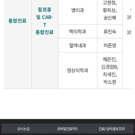
고현정,
림프종
수
병리과
황희상,
두경부암센터
및 CAR-
16:
송인혜
통합진료
T
~
난소ㆍ자궁암센터
핵의학과
류진숙
통합진료
16:
담도ㆍ췌장암센터
혈액내과
허준영
채은진,
비뇨기암센터
김경원B,
영상의학과
최세진,
혈액암ㆍ골수이식센터
박소현
육종ㆍ희귀암센터
뇌종양센터
피부암센터
오시는길
모바일진료카드
진료/검사결과 조회