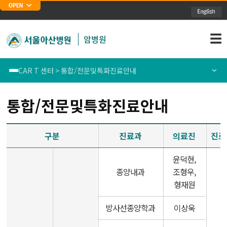
주메뉴 바로가기
본문 바로가기
☰
암병원
CAR T 센터 > 통합/전문및특화진료안내
폐암센터
센터소개
통합/전문및특화진료안내
위암센터
의료진소개
구분
진료과
의료진
진료
식도암센터
통합/전문및특화진료안내
윤덕현,
종양내과
조형우,
대장암센터
암교육
형재원
유방암센터
방사선종양학과
이상욱
간암센터