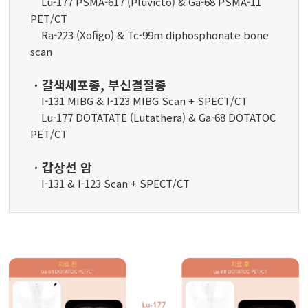
Lu-177 PSMA-617 (Pluvicto) & Ga-68 PSMA-11
PET/CT
Ra-223 (Xofigo) & Tc-99m diphosphonate bone
scan
ㆍ갈색세포종, 부신결절종
I-131 MIBG & I-123 MIBG Scan + SPECT/CT
Lu-177 DOTATATE (Lutathera) & Ga-68 DOTATOC
PET/CT
ㆍ갑상선 암
I-131 & I-123 Scan + SPECT/CT