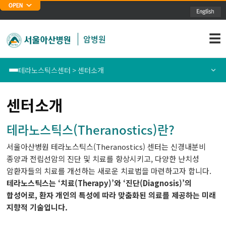
주메뉴 바로가기
본문 바로가기
☰
암병원
테라노스틱스센터 > 센터소개
폐암센터
센터소개
센터소개
위암센터
의료진소개
테라노스틱스(Theranostics)란?
서울아산병원 테라노스틱스(Theranostics) 센터는 신경내분비
식도암센터
통합/전문및특화진료안내
종양과 전립선암의 진단 및 치료를 향상시키고, 다양한 난치성
암환자들의 치료를 개선하는 새로운 치료법을 마련하고자 합니다.
대장암센터
테라노스틱스 정보
테라노스틱스는 ‘치료(Therapy)’와 ‘진단(Diagnosis)’의
합성어로, 환자 개인의 특성에 따라 맞춤화된 의료를 제공하는 미래
유방암센터
지향적 기술입니다.
간암센터