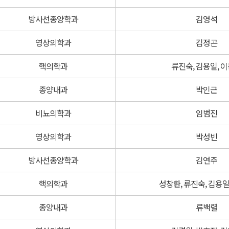
방사선종양학과
김영석
영상의학과
김정곤
핵의학과
류진숙, 김용일, 
종양내과
박인근
비뇨의학과
임범진
영상의학과
박성빈
방사선종양학과
김연주
핵의학과
성창환, 류진숙, 김용일
종양내과
류백렬