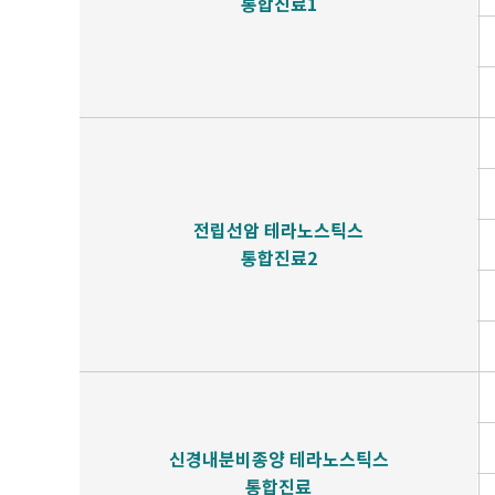
통합진료1
간암센터
두경부암센터
난소ㆍ자궁암센터
담도ㆍ췌장암센터
전립선암 테라노스틱스
비뇨기암센터
통합진료2
혈액암ㆍ골수이식센터
육종ㆍ희귀암센터
뇌종양센터
신경내분비종양 테라노스틱스
피부암센터
통합진료