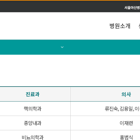
주메뉴 바로가기
본문 바로가기
병원소개
센터소개
의료진소개
진료과
의사
통합/전문및특화진료안내
핵의학과
류진숙, 김용일, 
테라노스틱스 정보
종양내과
이재련
비뇨의학과
홍범식