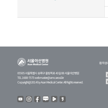
유전체맞춤암치료센터
CAR T 센터
테라노스틱스센터
완화의료센터
암환자라이프케어센터
환자권
갑상선암센터
05505 서울특별시 송파구 올림픽로 43길 88 서울아산병원
TEL 1688-7575
webmaster@amc.seoul.kr
Copyright@2014 by Asan Medical Center. All Rights reserved.