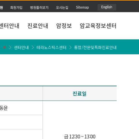
센터안내
진료안내
암정보
암교육정보센터
센터안내
테라노스틱스센터
통합/전문및특화진료안내
진료일
이동윤
금 12:30 ~ 13:00