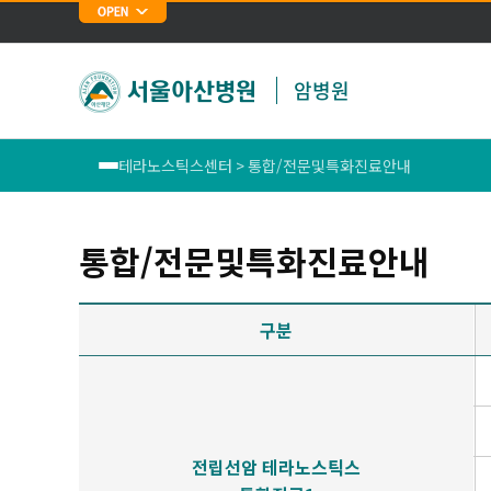
암병원
테라노스틱스센터 > 통합/전문및특화진료안내
폐암센터
통합/전문및특화진료안내
위암센터
구분
식도암센터
대장암센터
유방암센터
전립선암 테라노스틱스