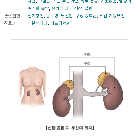
자람
,
고혈압
,
가슴 두근거림
,
복부 통증
,
기운없음
,
남성의
여성형 유방
,
유방의 과다 성장
,
발한
관련질환
심계항진
,
당뇨병
,
부신암
,
쿠싱 증후군
,
부신 기능부전
진료과
내분비내과
,
비뇨의학과