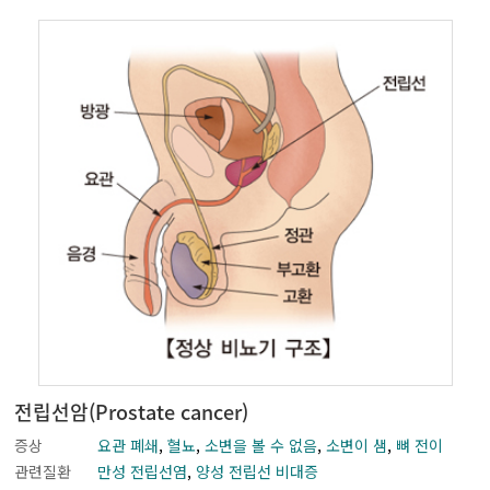
전립선암(Prostate cancer)
증상
요관 폐쇄
,
혈뇨
,
소변을 볼 수 없음
,
소변이 샘
,
뼈 전이
관련질환
만성 전립선염
,
양성 전립선 비대증