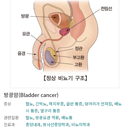
혈액암
방광암(Bladder cancer)
증상
혈뇨
,
긴박뇨
,
하지부종
,
골반 통증
,
덩어리가 만져짐
,
배뇨
시 통증
,
옆구리 통증
관련질환
혈뇨
,
방광요관 역류
,
배뇨통
진료과
종양내과
,
방사선종양학과
,
비뇨의학과