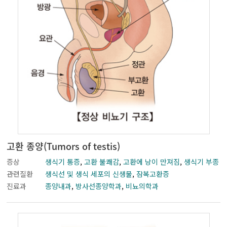
부인암
비뇨기암
식도암
안암
위암
고환 종양(Tumors of testis)
유방암
증상
생식기 통증
,
고환 불쾌감
,
고환에 낭이 만져짐
,
생식기 부종
관련질환
생식선 및 생식 세포의 신생물
,
잠복고환증
폐암
진료과
종양내과
,
방사선종양학과
,
비뇨의학과
피부암