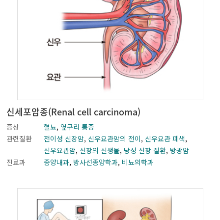
신세포암종(Renal cell carcinoma)
증상
혈뇨
,
옆구리 통증
관련질환
전이성 신장암
,
신우요관암의 전이
,
신우요관 폐색
,
신우요관암
,
신장의 신생물
,
낭성 신장 질환
,
방광암
진료과
종양내과
,
방사선종양학과
,
비뇨의학과