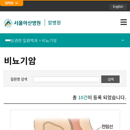
주메뉴 바로가기
본문 바로가기
☰
암병원
암관련 질환백과 > 비뇨기암
암관련 질환백과
간암
비뇨기암
동영상 교육 자료
골연부육종
질환명 검색
검색
암교육자료
뇌종양
총
10건
이 등록 되었습니다.
암행의사
담도 및 췌장암
대장암
두경부암