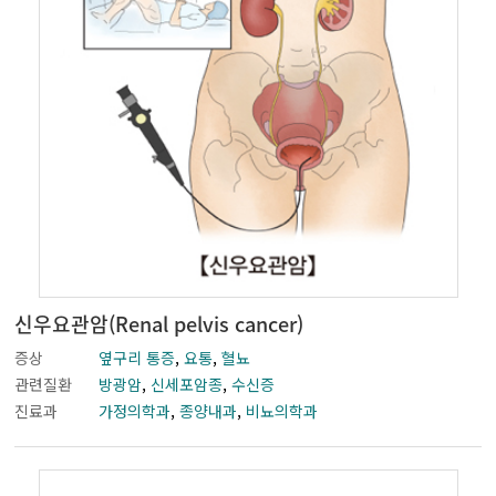
신우요관암(Renal pelvis cancer)
증상
옆구리 통증
,
요통
,
혈뇨
관련질환
방광암
,
신세포암종
,
수신증
진료과
가정의학과
,
종양내과
,
비뇨의학과