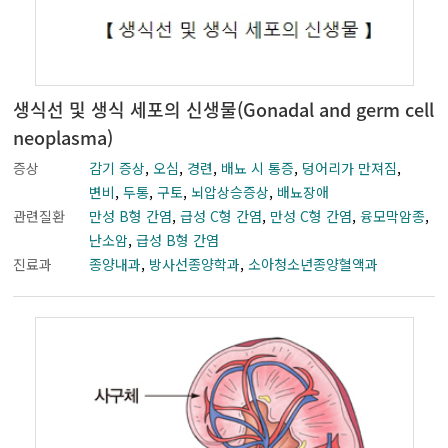
생식선 및 생식 세포의 신생물(Gonadal and germ cell
neoplasma)
증상
감기 증상
,
오심
,
경련
,
배뇨 시 통증
,
덩어리가 만져짐
,
변비
,
두통
,
구토
,
뇌압상승증상
,
배뇨장애
관련질환
만성 B형 간염
,
급성 C형 간염
,
만성 C형 간염
,
융모막암종
,
난소암
,
급성 B형 간염
진료과
종양내과
,
방사선종양학과
,
소아청소년종양혈액과