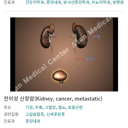
진료과
건강의학과
,
종양내과
,
방사선종양학과
,
비뇨의학과
,
암병원
전이성 신장암(Kidney, cancer, metastatic)
증상
기침
,
두통
,
고혈압
,
혈뇨
,
호흡곤란
관련질환
고칼슘혈증
,
신세포암종
진료과
종양내과