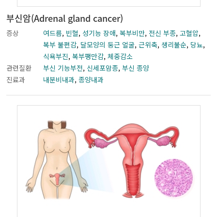
부신암(Adrenal gland cancer)
증상
여드름
,
빈혈
,
성기능 장애
,
복부비만
,
전신 부종
,
고혈압
,
복부 불편감
,
달모양의 둥근 얼굴
,
근위축
,
생리불순
,
당뇨
,
식욕부진
,
복부팽만감
,
체중감소
관련질환
부신 기능부전
,
신세포암종
,
부신 종양
진료과
내분비내과
,
종양내과