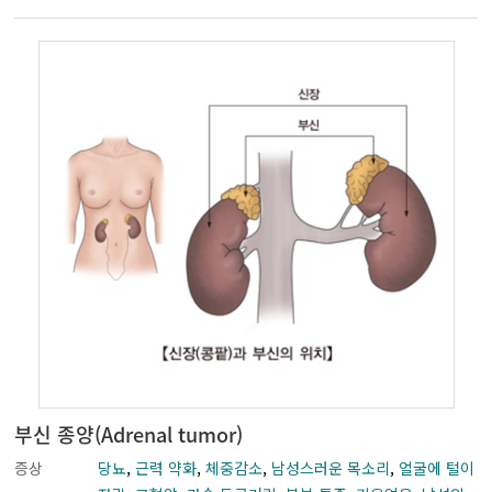
부신 종양(Adrenal tumor)
증상
당뇨
,
근력 약화
,
체중감소
,
남성스러운 목소리
,
얼굴에 털이