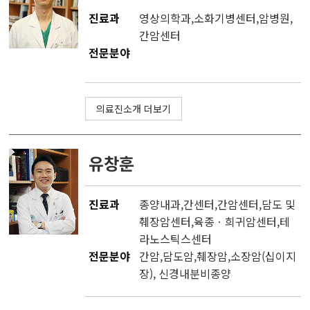
진료과
영상의학과
,소화기병센터,
암병원
,
간암센터
전문분야
의료진소개 더보기
유창훈
진료과
종양내과
,
간센터
,
간암센터
,
담도 및
췌장암센터
,
육종ㆍ희귀암센터
,
테
라노스틱스센터
전문분야
간암,담도암,췌장암,소장암(십이지
장), 신경내분비종양