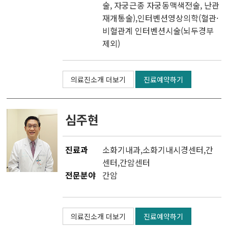
술, 자궁근종 자궁동맥색전술, 난관
재개통술),인터벤션영상의학(혈관·
비혈관계 인터벤션시술(뇌두경부
제외)
의료진소개 더보기
진료예약하기
심주현
진료과
소화기내과
,
소화기내시경센터
,
간
센터
,
간암센터
전문분야
간암
의료진소개 더보기
진료예약하기