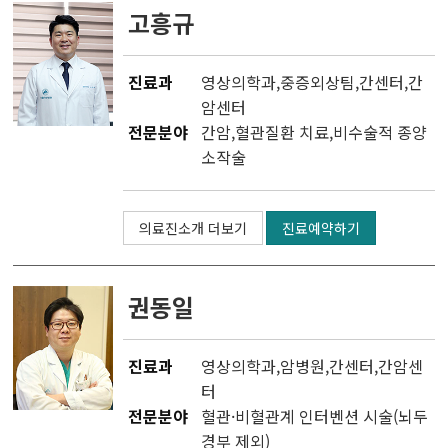
유전체맞춤암치료센터
고흥규
CAR T 센터
진료과
영상의학과
,
중증외상팀
,
간센터
,
간
암센터
테라노스틱스센터
전문분야
간암,혈관질환 치료,비수술적 종양
소작술
완화의료센터
암환자라이프케어센터
의료진소개 더보기
진료예약하기
갑상선암센터
권동일
진료과
영상의학과
,
암병원
,
간센터
,
간암센
터
전문분야
혈관·비혈관계 인터벤션 시술(뇌두
경부 제외)