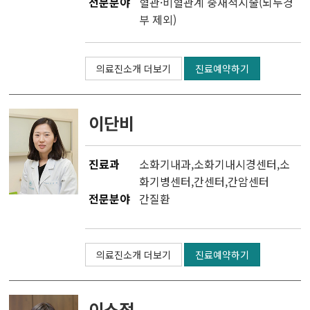
전문분야
혈관·비혈관계 중재적시술(뇌두경
부 제외)
의료진소개 더보기
진료예약하기
이단비
진료과
소화기내과
,
소화기내시경센터
,소
화기병센터,
간센터
,
간암센터
전문분야
간질환
의료진소개 더보기
진료예약하기
이소정