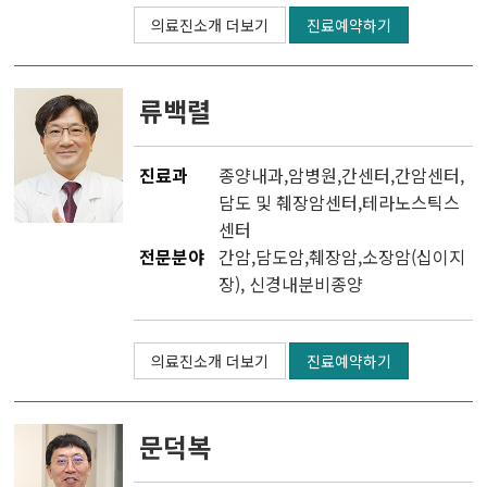
의료진소개 더보기
진료예약하기
류백렬
진료과
종양내과
,
암병원
,
간센터
,
간암센터
,
담도 및 췌장암센터
,
테라노스틱스
센터
전문분야
간암,담도암,췌장암,소장암(십이지
장), 신경내분비종양
의료진소개 더보기
진료예약하기
문덕복