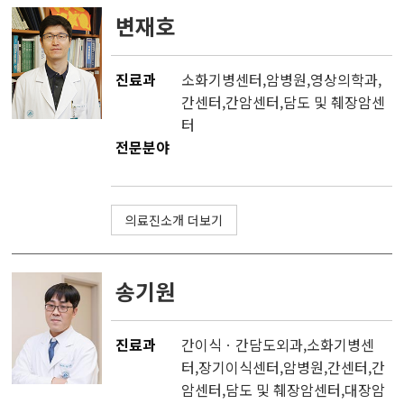
변재호
진료과
소화기병센터,
암병원
,
영상의학과
,
간센터
,
간암센터
,
담도 및 췌장암센
터
전문분야
의료진소개 더보기
송기원
진료과
간이식ㆍ간담도외과
,소화기병센
터,
장기이식센터
,
암병원
,
간센터
,
간
암센터
,
담도 및 췌장암센터
,
대장암