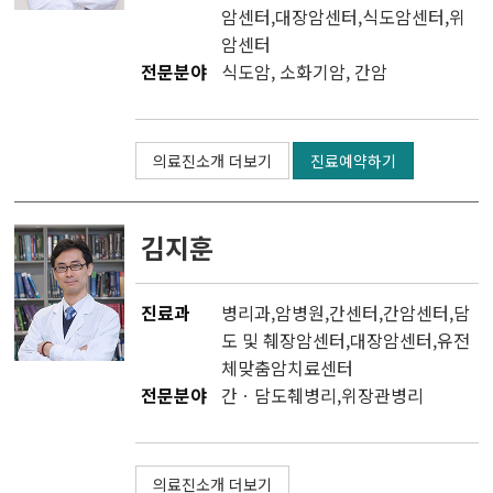
암센터
,
대장암센터
,
식도암센터
,
위
암센터
전문분야
식도암, 소화기암, 간암
의료진소개 더보기
진료예약하기
김지훈
진료과
병리과
,
암병원
,
간센터
,
간암센터
,
담
도 및 췌장암센터
,
대장암센터
,
유전
체맞춤암치료센터
전문분야
간ㆍ담도췌병리,위장관병리
의료진소개 더보기