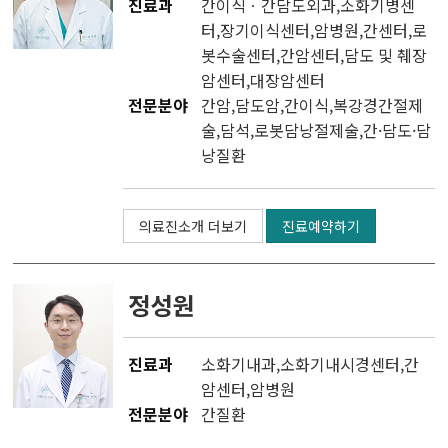
진료과
간이식ㆍ간담도외과
,소화기병센
터,
장기이식센터
,
암병원
,
간센터
,
로
봇수술센터
,
간암센터
,
담도 및 췌장
암센터
,
대장암센터
전문분야
간암,담도암,간이식,복강경간절제
술,담석,로봇담낭절제술,간·담도·담
낭질환
의료진소개 더보기
진료예약하기
정성원
진료과
소화기내과
,
소화기내시경센터
,
간
암센터
,
암병원
전문분야
간질환