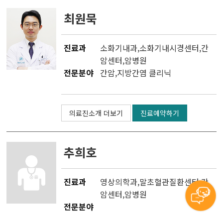
최원묵
진료과
소화기내과
,
소화기내시경센터
,
간
암센터
,
암병원
전문분야
간암,지방간염 클리닉
의료진소개 더보기
진료예약하기
추희호
진료과
영상의학과
,
말초혈관질환센터
,
간
암센터
,
암병원
전문분야