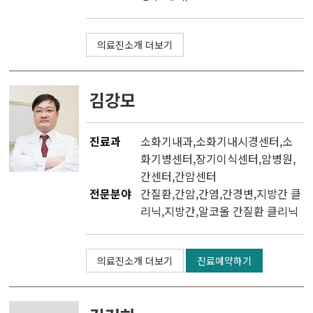
의료진소개 더보기
김강모
진료과
소화기내과
,
소화기내시경센터
,소
화기병센터,
장기이식센터
,
암병원
,
간센터
,
간암센터
전문분야
간질환,간암,간염,간경변,지방간 클
리닉,지방간,알코올 간질환 클리닉
의료진소개 더보기
진료예약하기