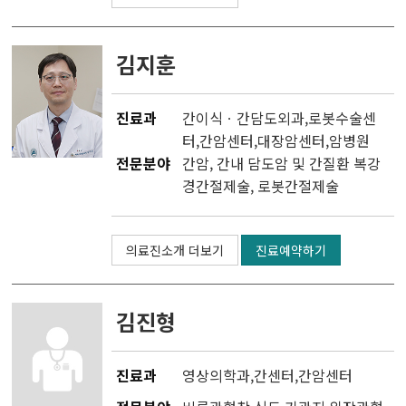
김지훈
진료과
간이식ㆍ간담도외과
,
로봇수술센
터
,
간암센터
,
대장암센터
,
암병원
전문분야
간암, 간내 담도암 및 간질환 복강
경간절제술, 로봇간절제술
의료진소개 더보기
진료예약하기
김진형
진료과
영상의학과
,
간센터
,
간암센터