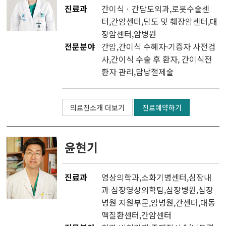
진료과
간이식ㆍ간담도외과
,
로봇수술센
터
,
간암센터
,
담도 및 췌장암센터
,
대
장암센터
,
암병원
전문분야
간암,간이식 수혜자·기증자 사전검
사,간이식 수술 후 환자, 간이식전
환자 관리,담낭절제술
의료진소개 더보기
진료예약하기
윤현기
진료과
영상의학과
,소화기병센터,심장내
과 심장영상의학팀,
심장병원
,심장
병원 지원부문,
암병원
,
간센터
,
대동
맥질환센터
,
간암센터