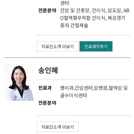
센터
전문분야
간암 및 간종양, 간이식, 담도암, AB
O혈액형부적합 간이식, 복강경기
증자 간절제술
의료진소개 더보기
진료예약하기
송인혜
진료과
병리과
,
간암센터
,
암병원
,
혈액암 및
골수이식센터
전문분야
의료진소개 더보기