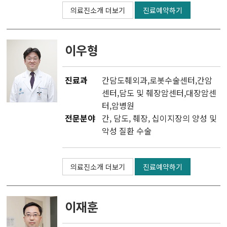
의료진소개 더보기
진료예약하기
이우형
진료과
간담도췌외과
,
로봇수술센터
,
간암
센터
,
담도 및 췌장암센터
,
대장암센
터
,
암병원
전문분야
간, 담도, 췌장, 십이지장의 양성 및
악성 질환 수술
의료진소개 더보기
진료예약하기
이재훈