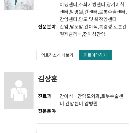
이닝센터
,소화기병센터,
장기이식
센터
,
암병원
,
간센터
,
로봇수술센터
,
간암센터
,
담도 및 췌장암센터
전문분야
간암,담도암,간이식,복강경,로봇간
절제클리닉,전이성간암
의료진소개 더보기
진료예약하기
김상훈
진료과
간이식ㆍ간담도외과
,
로봇수술센
터
,
간암센터
,
암병원
전문분야