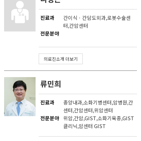
진료과
간이식ㆍ간담도외과
,
로봇수술센
터
,
간암센터
전문분야
의료진소개 더보기
류민희
진료과
종양내과
,소화기병센터,
암병원
,
간
센터
,
간암센터
,
위암센터
전문분야
위암,간암,GIST,소화기육종,GIST
클리닉,암센터 GIST