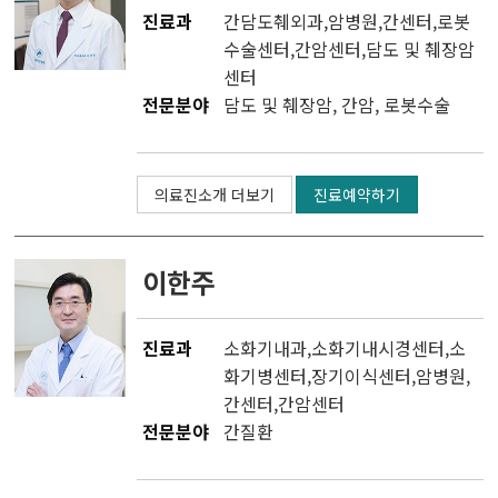
진료과
간담도췌외과
,
암병원
,
간센터
,
로봇
수술센터
,
간암센터
,
담도 및 췌장암
센터
전문분야
담도 및 췌장암, 간암, 로봇수술
의료진소개 더보기
진료예약하기
이한주
진료과
소화기내과
,
소화기내시경센터
,소
화기병센터,
장기이식센터
,
암병원
,
간센터
,
간암센터
전문분야
간질환