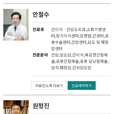
안철수
진료과
간이식ㆍ간담도외과
,소화기병센
터,
장기이식센터
,
암병원
,
간센터
,
로
봇수술센터
,
간암센터
,
담도 및 췌장
암센터
전문분야
간암,담도암,간이식,복강경간절제
술,로봇간절제술,로봇 담낭절제술,
담석,췌장암,간외담도암
의료진소개 더보기
진료예약하기
원형진