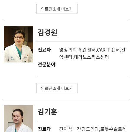
의료진소개 더보기
김경원
진료과
영상의학과
,
간센터
,
CAR T 센터
,
간
암센터
,
테라노스틱스센터
전문분야
의료진소개 더보기
김기훈
진료과
간이식ㆍ간담도외과
,
로봇수술트레