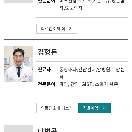
전문분야
비루관협착,식도,기관지,위장관협
착,요도협착
의료진소개 더보기
김형돈
진료과
종양내과
,
간암센터
,
암병원
,
위암센
터
전문분야
위암, 간암, GIST, 소화기 육종
의료진소개 더보기
진료예약하기
나병곤