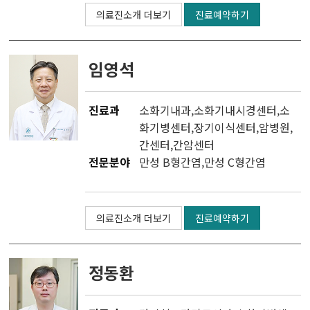
의료진소개 더보기
진료예약하기
임영석
진료과
소화기내과
,
소화기내시경센터
,소
화기병센터,
장기이식센터
,
암병원
,
간센터
,
간암센터
전문분야
만성 B형간염,만성 C형간염
의료진소개 더보기
진료예약하기
정동환