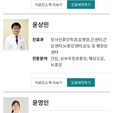
의료진소개 더보기
진료예약하기
윤상민
진료과
방사선종양학과
,
암병원
,
간센터
,
간
암센터
,
뇌종양센터
,
담도 및 췌장암
센터
전문분야
간암, 상부위장관종양, 췌담도암,
뇌종양
의료진소개 더보기
진료예약하기
윤영인