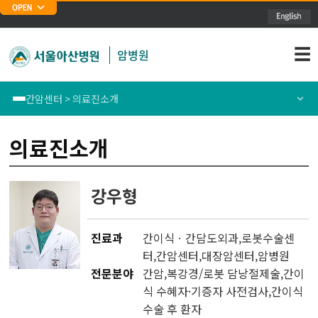
주메뉴 바로가기
본문 바로가기
☰
암병원
간암센터 > 의료진소개
폐암센터
센터소개
의료진소개
위암센터
의료진소개
강우형
식도암센터
통합/전문및특화진료안내
진료과
간이식ㆍ간담도외과
,
로봇수술센
대장암센터
암정보
터
,
간암센터
,
대장암센터
,
암병원
전문분야
간암,복강경/로봇 담낭절제술,간이
유방암센터
식 수혜자·기증자 사전검사,간이식
수술 후 환자
간암센터