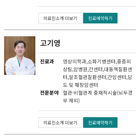
두경부암센터
의료진소개 더보기
진료예약하기
난소ㆍ자궁암센터
고기영
담도ㆍ췌장암센터
진료과
영상의학과
,소화기병센터,
중증외
비뇨기암센터
상팀
,
암병원
,
간센터
,
대동맥질환센
터
,
말초혈관질환센터
,
간암센터
,
담
혈액암ㆍ골수이식센터
도 및 췌장암센터
전문분야
혈관·비혈관계 중재적시술(뇌두경
육종ㆍ희귀암센터
부 제외)
뇌종양센터
의료진소개 더보기
진료예약하기
피부암센터