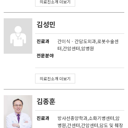
의료진소개 더보기
김성민
진료과
간이식ㆍ간담도외과
,
로봇수술센
터
,
간암센터
,
암병원
전문분야
의료진소개 더보기
김종훈
진료과
방사선종양학과
,소화기병센터,
암
병원
,
간센터
,
간암센터
,
담도 및 췌장