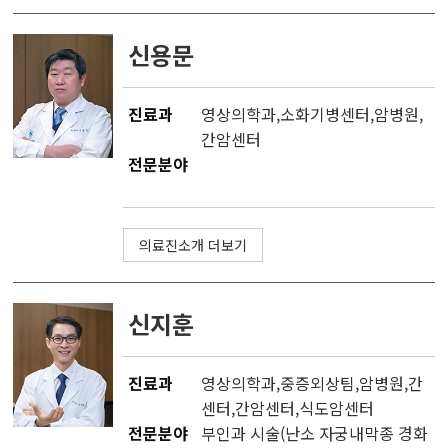
신용문
진료과
영상의학과
,소화기병센터,
암병원
,
간암센터
전문분야
의료진소개 더보기
신지훈
진료과
영상의학과
,
중증외상팀
,
암병원
,
간
센터
,
간암센터
,
식도암센터
전문분야
부인과 시술(난소 자궁내막종 경화