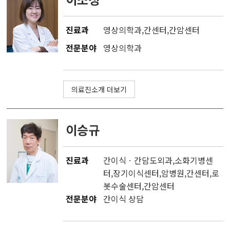
진료과
영상의학과
,
간센터
,
간암센터
전문분야
영상의학과
의료진소개 더보기
이승규
진료과
간이식ㆍ간담도외과
,소화기병센
터,
장기이식센터
,
암병원
,
간센터
,
로
봇수술센터
,
간암센터
전문분야
간이식 상담