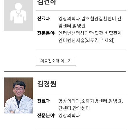
김건하
진료과
영상의학과
,
말초혈관질환센터
,
간
암센터
,
암병원
전문분야
인터벤션영상의학(혈관·비혈관계
인터벤션시술(뇌두경부 제외)
의료진소개 더보기
김경원
진료과
영상의학과
,소화기병센터,
암병원
,
간센터
,
간암센터
전문분야
영상의학과