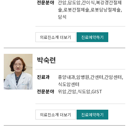
전문분야
간암,담도암,간이식,복강경간절제
술,로봇간절제술,로봇담낭절제술,
담석
의료진소개 더보기
진료예약하기
박숙련
진료과
종양내과
,
암병원
,
간센터
,
간암센터
,
식도암센터
전문분야
위암,간암,식도암,GIST
의료진소개 더보기
진료예약하기