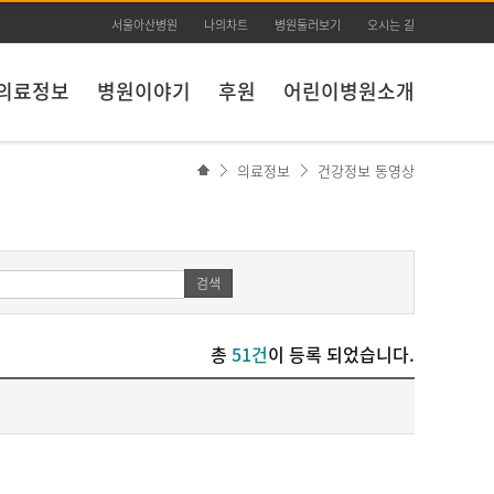
서울아산병원
나의차트
병원둘러보기
오시는 길
의료정보
병원이야기
후원
어린이병원소개
의료정보
건강정보 동영상
검색
총
51건
이 등록 되었습니다.