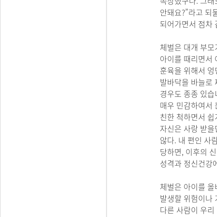
속상했구나. 그래
안돼요?”라고 되
되어가면서 점차 
체벌은 대개 부모
아이를 때리면서 
훈육을 위해서 엉
발바닥을 바늘로 
경우도 종종 있습
매우 민감하여서 
친한 척하면서 쉽
자신은 사랑 받을
않다. 내 편인 사
당하면, 이후의 신
성격과 정신건강에
체벌은 아이를 올
발생할 위험이나 
다른 사람이 우리