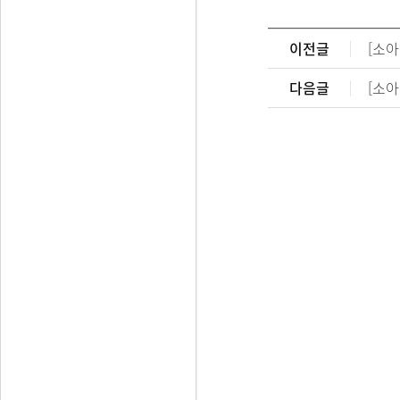
이전글
[소
다음글
[소아