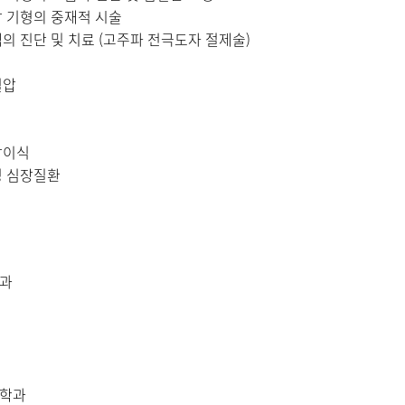
 기형의 중재적 시술
의 진단 및 치료 (고주파 전극도자 절제술)
혈압
장이식
성 심장질환
과
학과