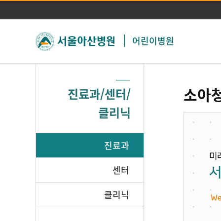
어린이병원
소아
진료과/센터/
클리닉
진료과
센터
클리닉