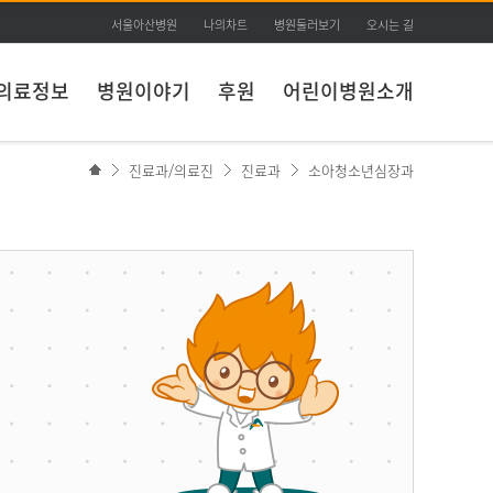
서울아산병원
나의차트
병원둘러보기
오시는 길
의료정보
병원이야기
후원
어린이병원소개
진료과/의료진
진료과
소아청소년심장과