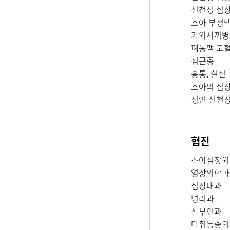
선천성 심장
소아 부정맥
가와사끼병
폐동맥 고
심근증
흉통, 실신
소아의 심
성인 선천
협진
소아심장외
영상의학과
심장내과
병리과
산부인과
마취통증의