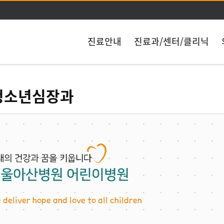
주메뉴 바로가기
본문 바로가기
진료안내
진료과/센터/클리닉
청소년심장과