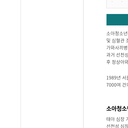
소아청소년심
및 심혈관 
가와사끼병 
과거 선천
후 정상아와
1989년 
7000여 
소아청소
태아 심장 
선천성 심장