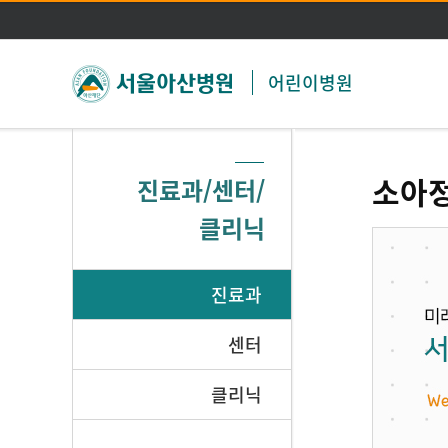
어린이병원
소아
진료과/센터/
클리닉
진료과
센터
클리닉