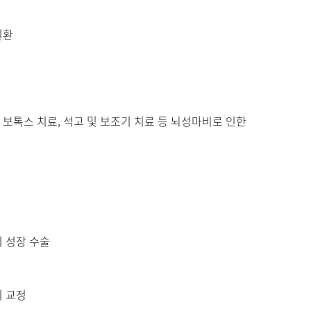
질환
보톡스 치료, 석고 및 보조기 치료 등 뇌성마비로 인한
키 성장 수술
리 교정