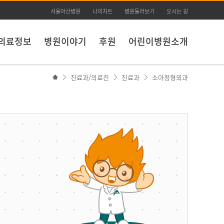
서울아산병원
나의차트
병원둘러보기
오시는 길
의료정보
병원이야기
후원
어린이병원소개
진료과/의료진
진료과
소아정형외과