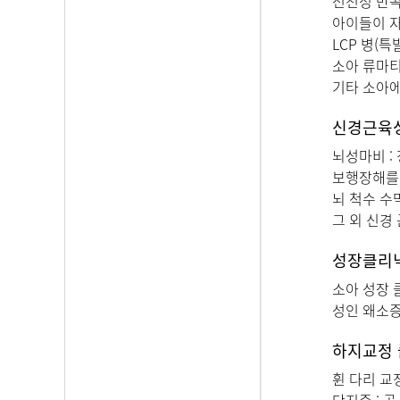
선천성 만곡
아이들이 
LCP 병(
소아 류마
기타 소아에
신경근육
뇌성마비 :
보행장해를 
뇌 척수 수
그 외 신경
성장클리
소아 성장 
성인 왜소증
하지교정
휜 다리 교정