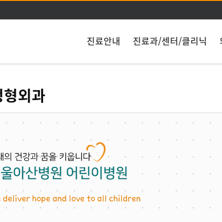
주메뉴 바로가기
본문 바로가기
진료안내
진료과/센터/클리닉
정형외과