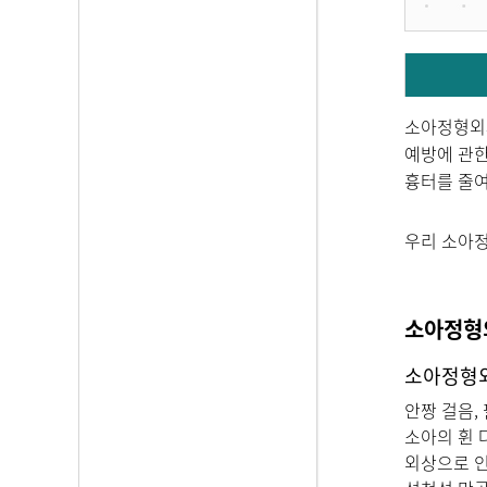
소아정형외과
예방에 관한
흉터를 줄
우리 소아정
소아정형
소아정형
안짱 걸음,
소아의 휜 
외상으로 인