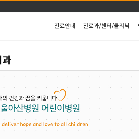
주메뉴 바로가기
본문 바로가기
진료안내
진료과/센터/클리닉
치과