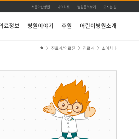
서울아산병원
나의차트
병원둘러보기
오시는 길
의료정보
병원이야기
후원
어린이병원소개
진료과/의료진
진료과
소아치과