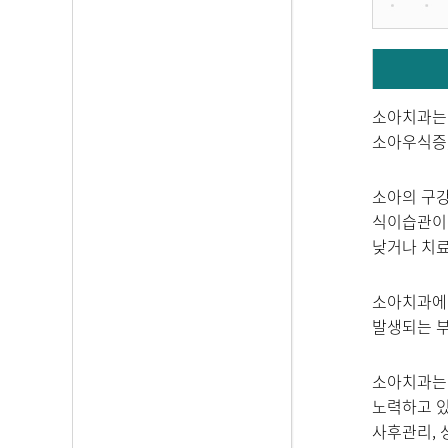
소아치과는 
소아우식증,
소아의 구강
식이습관이나
낮거나 치료
소아치과에서
발생되는 부
소아치과는 
노력하고 있
사후관리, 