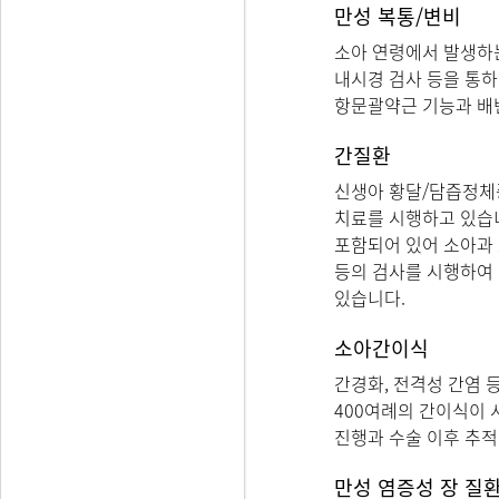
만성 복통/변비
소아 연령에서 발생하는
내시경 검사 등을 통하
항문괄약근 기능과 배
간질환
신생아 황달/담즙정체증
치료를 시행하고 있습
포함되어 있어 소아과 
등의 검사를 시행하여
있습니다.
소아간이식
간경화, 전격성 간염 
400여례의 간이식이 
진행과 수술 이후 추적
만성 염증성 장 질