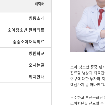
캐릭터
병동소개
소아청소년 완화의료
중증소아재택의료
병원학교
오시는길
소아 청소년 중증 환
진료할 병상과 의료진
위치안내
연구에 대한 투자와 지
핵심가치 중 하나인 “
우수하고 초전문화된 
소아병원을 선도할 수