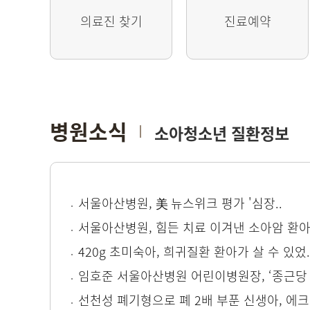
의료진 찾기
진료예약
병원소식
소아청소년 질환정보
서울아산병원, 美 뉴스위크 평가 '심장..
서울아산병원, 힘든 치료 이겨낸 소아암 환아 
420g 초미숙아, 희귀질환 환아가 살 수 있었.
임호준 서울아산병원 어린이병원장, ‘종근당 
선천성 폐기형으로 폐 2배 부푼 신생아, 에크