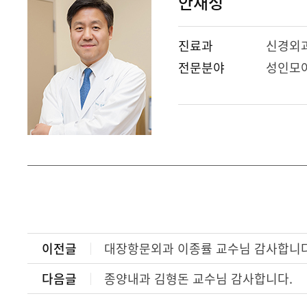
안재성
진료과
신경외
전문분야
성인모야
이전글
대장항문외과 이종률 교수님 감사합니다
다음글
종양내과 김형돈 교수님 감사합니다.