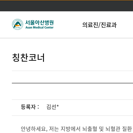
본문바로가기
의료진/진료과
칭찬코너
등록자 :
김선*
안녕하세요, 저는 지방에서 뇌출혈 및 뇌혈관 질