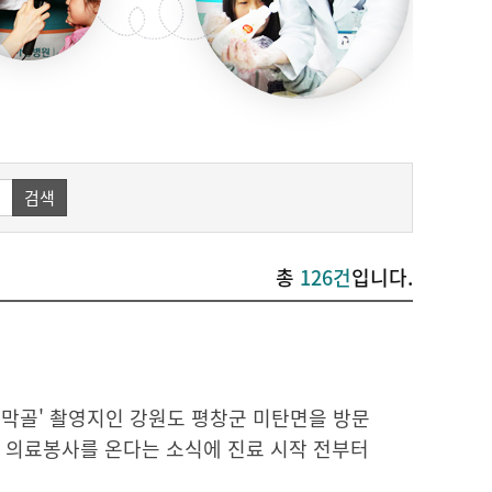
검색
총
126건
입니다.
 동막골' 촬영지인 강원도 평창군 미탄면을 방문
서 의료봉사를 온다는 소식에 진료 시작 전부터