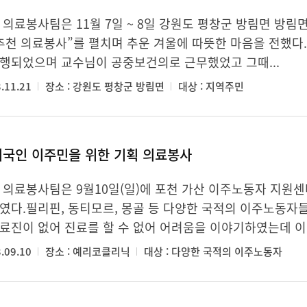
 의료봉사팀은 11월 7일 ~ 8일 강원도 평창군 방림면 방
추천 의료봉사”를 펼치며 추운 겨울에 따뜻한 마음을 전했다
행되었으며 교수님이 공중보건의로 근무했었고 그때...
.11.21
장소 : 강원도 평창군 방림면
대상 : 지역주민
외국인 이주민을 위한 기획 의료봉사
 의료봉사팀은 9월10일(일)에 포천 가산 이주노동자 지
였다.필리핀, 동티모르, 몽골 등 다양한 국적의 이주노동자
료진이 없어 진료를 할 수 없어 어려움을 이야기하였는데 이번 
.09.10
장소 : 예리코클리닉
대상 : 다양한 국적의 이주노동자