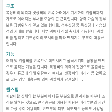
구조
복장뼈의 외측과 빗장뼈의 안쪽 아래에서 기시하여 위팔뼈까지
가로로 이어지는 부채꼴 모양의 큰 근육입니다. 양측 가슴의 윗부
분을 광범위하게 덮고 있는 형태로, 척수신경 중 목신경과 가슴신
경의 지배를 받습니다. 피부 위에서 직접 촉지가 가능한데, 위팔
뼈를 벌리고 겨드랑이의 모서리를 따라 만져지는 부분이 대흉근
입니다.
기능
어깨 및 위팔뼈를 안쪽으로 회전시키고 굴곡시키며, 몸통을 안팎
으로 움직는 기능을 합니다. 복장뼈의 외측이 전면으로 돌출하는
경우 대흉근에 의해 위팔뼈가 펴지고, 빗장뼈의 머리가 몸 안쪽으
로 굽는 경우 대흉근에 의해 위팔뼈가 당겨집니다.
헬스팁
피판이란 신체의 한 부분에서 다른 부분으로 옮겨지는 피부나 조
직을 말하는 것으로, 큰가슴근을 이용한 피판은 머리부분의 재건
에 가장 많이 이용되며, 안면부의 피부, 식도재건 등에도 사용됩