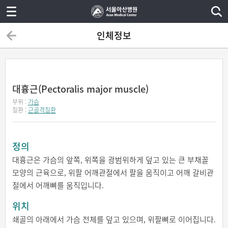
인체정보
대흉근(Pectoralis major muscle)
부위 :
가슴
질환 :
근골격질환
정의
대흉근은 가슴의 앞쪽, 위쪽을 광범위하게 덮고 있는 큰 부채꼴
모양의 근육으로, 위팔 어깨관절에서 팔을 움직이고 어깨 갈비관
절에서 어깨뼈를 움직입니다.
위치
쇄골의 아래에서 가슴 전체를 덮고 있으며, 위팔뼈로 이어집니다.