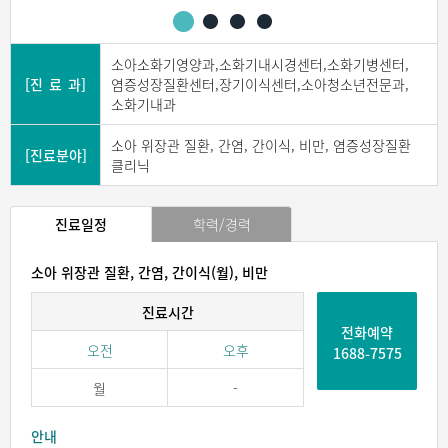
소아소화기영양과,소화기내시경센터,소화기병센터,
[진 료 과]
염증성장질환센터,장기이식센터,소아청소년전문과,
소화기내과
소아 위장관 질환, 간염, 간이식, 비만, 염증성장질환
[진료분야]
클리닉
진료일정
학력/경력
소아 위장관 질환, 간염, 간이식(월), 비만
진료시간
전화예약
오전
오후
1688-7575
월
-
안내