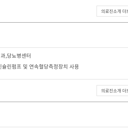
의료진소개 더
내과
,
당뇨병센터
인슐린펌프 및 연속혈당측정장치 사용
의료진소개 더