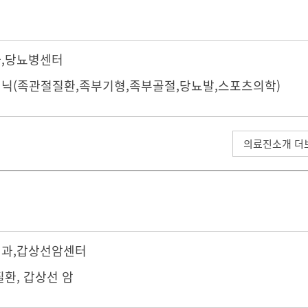
과
,
당뇨병센터
닉(족관절질환,족부기형,족부골절,당뇨발,스포츠의학)
의료진소개 더
내과
,
갑상선암센터
질환, 갑상선 암