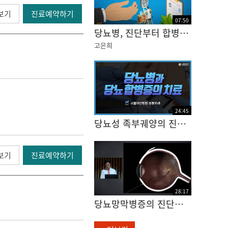
보기
진료예약하기
07
:
50
당뇨병, 진단부터 합병증까지
고은희
24
:
45
당뇨성 족부궤양의 진단과 치료
보기
진료예약하기
28
:
17
당뇨망막병증의 진단과 치료