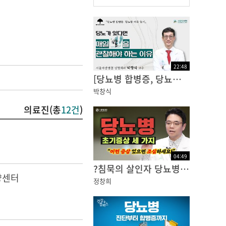
22
:
48
[당뇨병 합병증, 당뇨발] 당뇨가 있다면 매일 발을 관찰해야 하는 이유: 성형외과 박창식 교수ㅣ동아아산건강강좌
박창식
의료진(총
12건
)
04
:
49
?침묵의 살인자 당뇨병? 초기증상은 어떤 것들이 있을까?
양센터
정창희