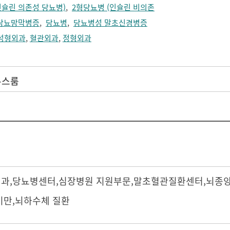
인슐린 의존성 당뇨병)
,
2형당뇨병 (인슐린 비의존
당뇨망막병증
,
당뇨병
,
당뇨병성 말초신경병증
성형외과
,
혈관외과
,
정형외과
뉴스룸
내과
,
당뇨병센터
,심장병원 지원부문,
말초혈관질환센터
,
뇌종
비만,뇌하수체 질환