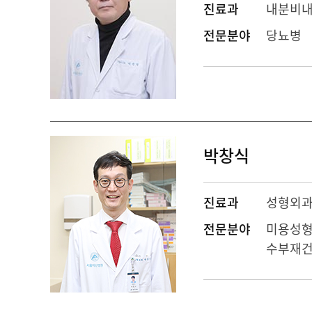
진료과
내분비
전문분야
당뇨병
박창식
진료과
성형외
전문분야
미용성형클
수부재건