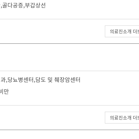
,골다공증,부갑상선
의료진소개 더
내과
,
당뇨병센터
,
담도 및 췌장암센터
 비만
의료진소개 더