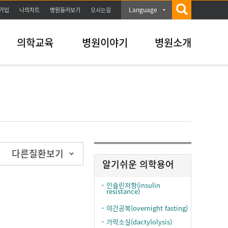
Language
가입
나의차트
병원둘러보기
오시는길
의학교육
병원이야기
병원소개
다른질환보기
알기쉬운 의학용어
인슐린저항(insulin
resistance)
야간공복(overnight fasting)
가락소실(dactylolysis)