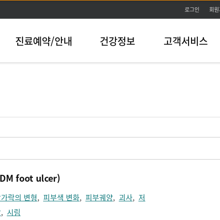
본문바로가기
로그인
회원
진료예약/안내
건강정보
고객서비스
 foot ulcer)
발가락의 변형
,
피부색 변화
,
피부궤양
,
괴사
,
저
상
,
시림