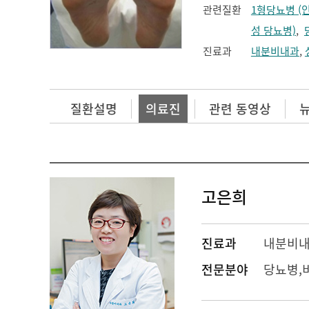
관련질환
1형당뇨병 (
성 당뇨병)
,
진료과
내분비내과
,
질환설명
의료진
관련 동영상
고은희
진료과
내분비
전문분야
당뇨병,