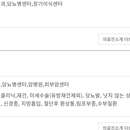
내과
,
당뇨병센터
,
장기이식센터
의료진소개 더
과
,
당뇨병센터
,
암병원
,
피부암센터
리닉,재건, 미세수술(유방재건제외), 당뇨발, 낫지 않는 상
, 신경종, 지방흡입, 절단후 환상통,림프부종,수부질환
의료진소개 더