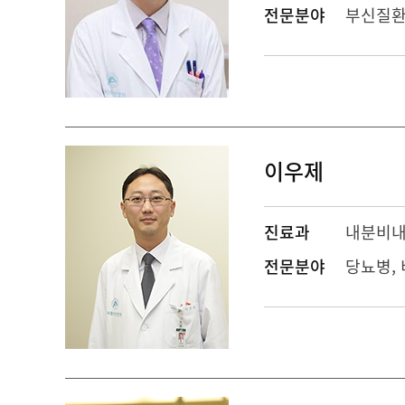
전문분야
부신질환
이우제
진료과
내분비
전문분야
당뇨병,