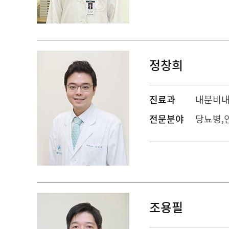
정창희
진료과
내분비
전문분야
당뇨병,
조용필