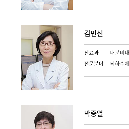
김민선
진료과
내분비
전문분야
뇌하수체
박중열