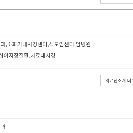
내과
,
소화기내시경센터
,
식도암센터
,
암병원
·십이지장질환,치료내시경
의료진소개 더
내과