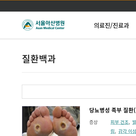
의료진/진료과
질환백과
당뇨병성 족부 질환(DM
증상
피부 건조
,
림
,
감각 이