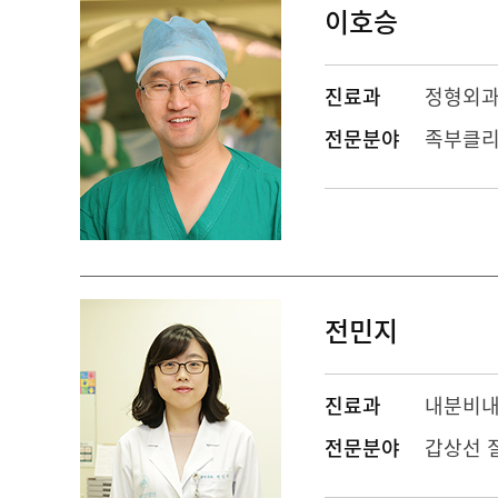
이호승
진료과
정형외
전문분야
족부클리
전민지
진료과
내분비
전문분야
갑상선 