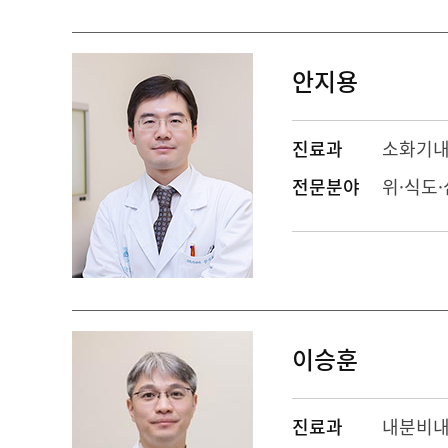
안지용
진료과
소화기
전문분야
위·식도
이승훈
진료과
내분비