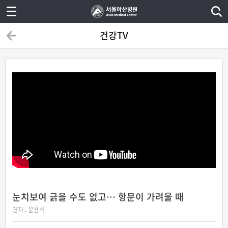
건강TV
눈치보여 긁을 수도 없고… 항문이 가려울 때
연자 :
윤용식