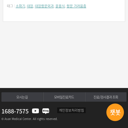
태그 :
소화기
,
대장
,
대장항문외과
,
윤용식
,
항문 가려움증
오시는길
모바일진료카드
진료/검사결과 조회
1688-7575
개인정보처리방침
© Asan Medical Center. All rights reserved.